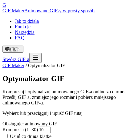
G
GIF Maker
Animowane GIF-y w prosty sposób
Jak to działa
Funkcje
Narzędzia
FAQ
🇵🇱
Stwórz GIF-a
GIF Maker
/
Optymalizator GIF
Optymalizator GIF
Kompresuj i optymalizuj animowanego GIF-a online za darmo.
Prześlij GIF-a, zmniejsz jego rozmiar i pobierz mniejszego
animowanego GIF-a.
Wybierz lub przeciągnij i upuść GIF tutaj
Obsługuje: animowany GIF
Kompresja (1–30)
Usuń co drugą klatkę