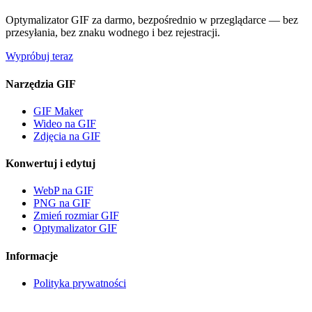
Optymalizator GIF za darmo, bezpośrednio w przeglądarce — bez
przesyłania, bez znaku wodnego i bez rejestracji.
Wypróbuj teraz
Narzędzia GIF
GIF Maker
Wideo na GIF
Zdjęcia na GIF
Konwertuj i edytuj
WebP na GIF
PNG na GIF
Zmień rozmiar GIF
Optymalizator GIF
Informacje
Polityka prywatności
G
GIF Maker