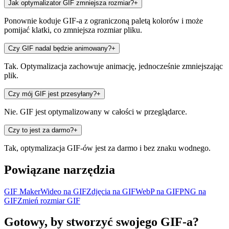
Jak optymalizator GIF zmniejsza rozmiar?
+
Ponownie koduje GIF-a z ograniczoną paletą kolorów i może
pomijać klatki, co zmniejsza rozmiar pliku.
Czy GIF nadal będzie animowany?
+
Tak. Optymalizacja zachowuje animację, jednocześnie zmniejszając
plik.
Czy mój GIF jest przesyłany?
+
Nie. GIF jest optymalizowany w całości w przeglądarce.
Czy to jest za darmo?
+
Tak, optymalizacja GIF-ów jest za darmo i bez znaku wodnego.
Powiązane narzędzia
GIF Maker
Wideo na GIF
Zdjęcia na GIF
WebP na GIF
PNG na
GIF
Zmień rozmiar GIF
Gotowy, by stworzyć swojego GIF-a?