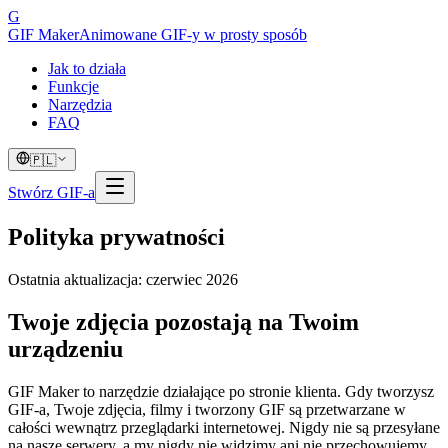
G
GIF Maker
Animowane GIF-y w prosty sposób
Jak to działa
Funkcje
Narzędzia
FAQ
🇵🇱
Stwórz GIF-a
Polityka prywatności
Ostatnia aktualizacja: czerwiec 2026
Twoje zdjęcia pozostają na Twoim
urządzeniu
GIF Maker to narzędzie działające po stronie klienta. Gdy tworzysz
GIF-a, Twoje zdjęcia, filmy i tworzony GIF są przetwarzane w
całości wewnątrz przeglądarki internetowej. Nigdy nie są przesyłane
na nasze serwery, a my nigdy nie widzimy ani nie przechowujemy